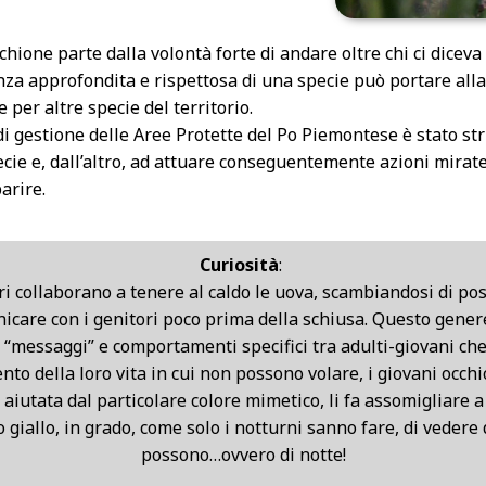
occhione parte dalla volontà forte di andare oltre chi ci dice
enza approfondita e rispettosa di una specie può portare alla
 per altre specie del territorio.
 di gestione delle Aree Protette del Po Piemontese è stato st
ecie e, dall’altro, ad attuare conseguentemente azioni mirate
arire.
Curiosità
:
i collaborano a tenere al caldo le uova, scambiandosi di pos
unicare con i genitori poco prima della schiusa. Questo gen
o “messaggi” e comportamenti specifici tra adulti-giovani ch
to della loro vita in cui non possono volare, i giovani occhio
iutata dal particolare colore mimetico, li fa assomigliare a 
io giallo, in grado, come solo i notturni sanno fare, di vede
possono…ovvero di notte!