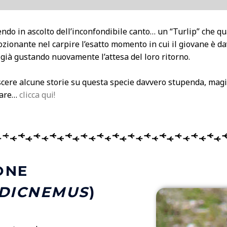
endo in ascolto dell’inconfondibile canto… un “Turlip” che qu
ozionante nel carpire l’esatto momento in cui il giovane è d
a, già gustando nuovamente l’attesa del loro ritorno.
cere alcune storie su questa specie davvero stupenda, magic
nare…
clicca qui!
ONE
DICNEMUS
)