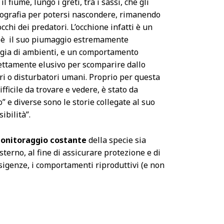
l fiume, lungo i greti, tra i sassi, che gli
ografia per potersi nascondere, rimanendo
chi dei predatori. L’occhione infatti è un
cioè il suo piumaggio estremamente
ogia di ambienti, e un comportamento
ettamente elusivo per scomparire dallo
ri o disturbatori umani. Proprio per questa
ifficile da trovare e vedere, è stato da
 e diverse sono le storie collegate al suo
ibilità”.
onitoraggio costante
della specie sia
esterno, al fine di assicurare protezione e di
esigenze, i comportamenti riproduttivi (e non