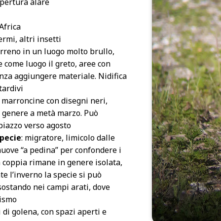
apertura alare
Africa
ermi, altri insetti
rreno in un luogo molto brullo,
ie come luogo il greto, aree con
enza aggiungere materiale. Nidifica
tardivi
 marroncine con disegni neri,
 genere a metà marzo. Può
piazzo verso agosto
specie
: migratore, limicolo dalle
muove “a pedina” per confondere i
a coppia rimane in genere isolata,
e l’inverno la specie si può
ostando nei campi arati, dove
tismo
di golena, con spazi aperti e