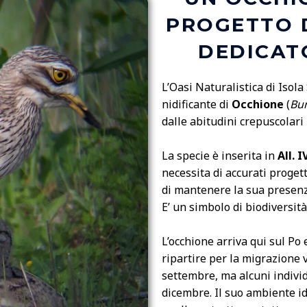
PROGETTO 
DEDICAT
L’Oasi Naturalistica di Isol
nidificante di
Occhione
(
Bu
dalle abitudini crepuscolari
La specie è inserita in
All. 
necessita di accurati proget
di mantenere la sua presenz
E’ un simbolo di biodiversità
L’occhione arriva qui sul Po 
ripartire per la migrazione v
settembre, ma alcuni individ
dicembre
. Il suo ambiente i