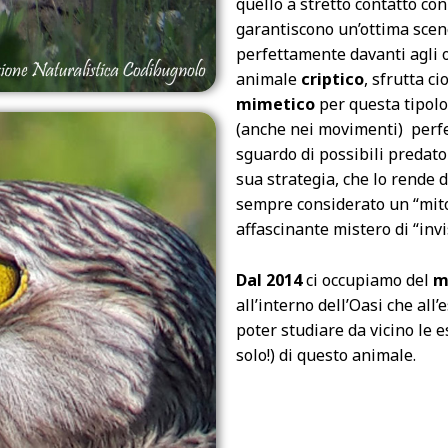
quello a stretto contatto con i
garantiscono un’ottima scen
perfettamente davanti agli oc
animale
criptico
, sfrutta 
mimetico
per questa tipol
(anche nei movimenti) perf
sguardo di possibili predato
sua strategia, che lo rende d
sempre considerato un “mito”
affascinante mistero di “invis
Dal 2014
ci occupiamo del
m
all’interno dell’Oasi che all’
poter studiare da vicino le 
solo!) di questo animale.