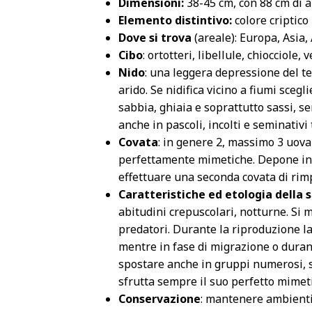
Dimensioni:
38-45 cm, con 88 cm di 
Elemento distintivo:
colore criptico
Dove si trova
(areale): Europa, Asia, 
Cibo
: ortotteri, libellule, chiocciole, v
Nido
: una leggera depressione del te
arido. Se nidifica vicino a fiumi scegl
sabbia, ghiaia e soprattutto sassi, s
anche in pascoli, incolti e seminativi 
Covata
: in genere 2, massimo 3 uova
perfettamente mimetiche. Depone in
effettuare una seconda covata di rim
Caratteristiche ed etologia della 
abitudini crepuscolari, notturne. Si 
predatori. Durante la riproduzione l
mentre in fase di migrazione o durant
spostare anche in gruppi numerosi, s
sfrutta sempre il suo perfetto mime
Conservazione
: mantenere ambienti 